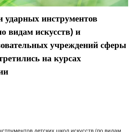
и ударных инструментов
по видам искусств) и
зовательных учреждений сферы
третились на курсах
ии
струментов детских школ искусств (по видам